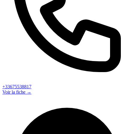
+33675538817
Voir la fiche →