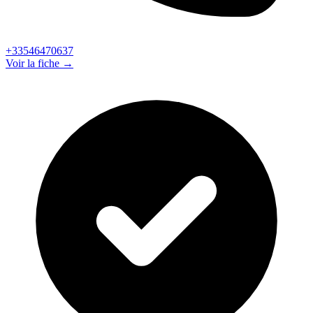
+33546470637
Voir la fiche →