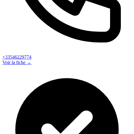
+33546229774
Voir la fiche →