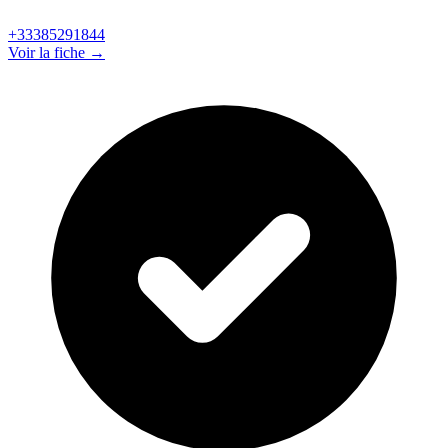
+33385291844
Voir la fiche →