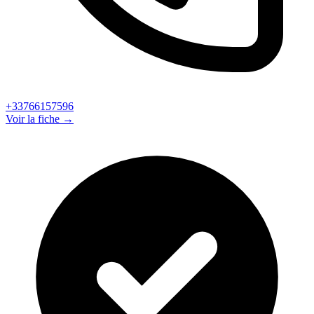
+33766157596
Voir la fiche →