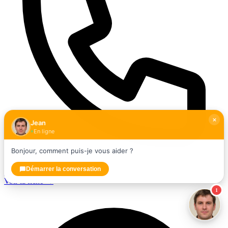
Jean
En ligne
Bonjour, comment puis-je vous aider ?
Démarrer la conversation
+33967101643
Voir la fiche →
1