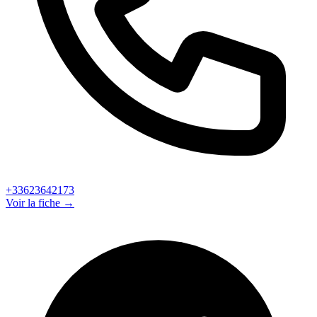
+33623642173
Voir la fiche →