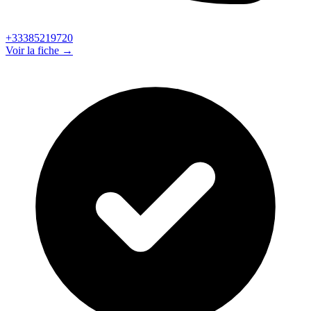
+33385219720
Voir la fiche →