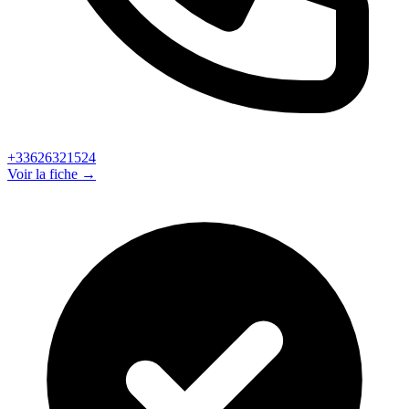
+33626321524
Voir la fiche →