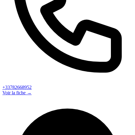
+33782668952
Voir la fiche →