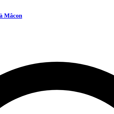
 à Mâcon