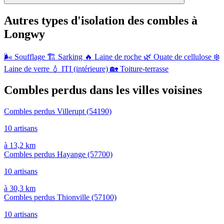
Autres types d'isolation des combles à
Longwy
🌬️
Soufflage
🏗️
Sarking
🔥
Laine de roche
🌿
Ouate de cellulose
❄️
Laine de verre
💧
ITI (intérieure)
🏡
Toiture-terrasse
Combles perdus dans les villes voisines
Combles perdus Villerupt
(54190)
10 artisans
à 13,2 km
Combles perdus Hayange
(57700)
10 artisans
à 30,3 km
Combles perdus Thionville
(57100)
10 artisans