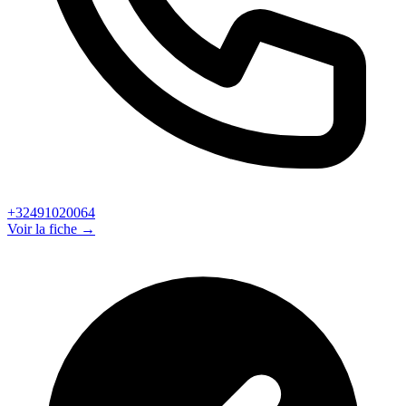
+32491020064
Voir la fiche →