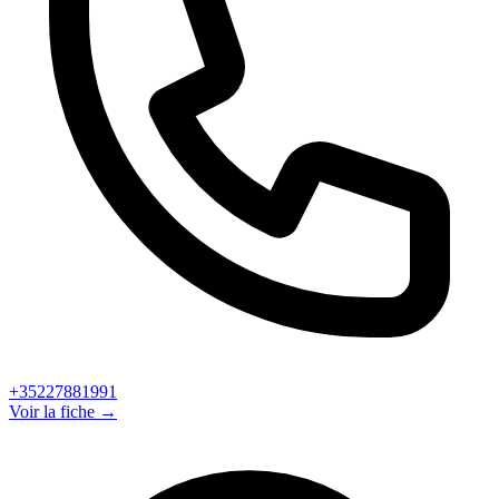
+35227881991
Voir la fiche →