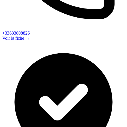
+33633808826
Voir la fiche →