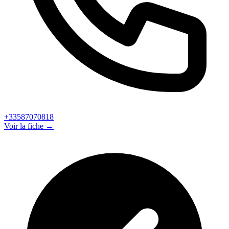
+33587070818
Voir la fiche →