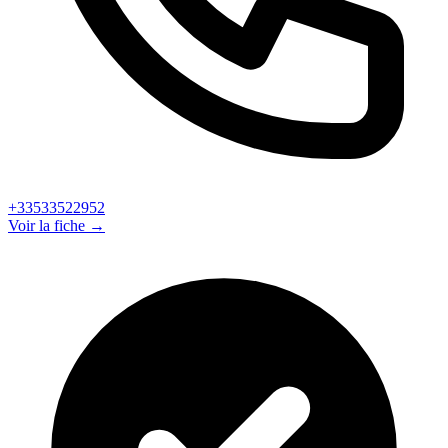
+33533522952
Voir la fiche →