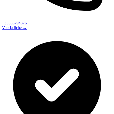
+33555794876
Voir la fiche →