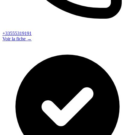
+33555319191
Voir la fiche →