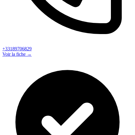
+33189706829
Voir la fiche →