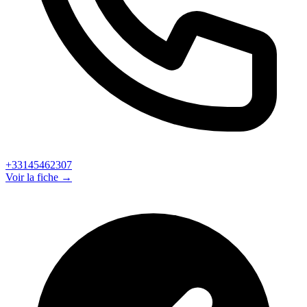
+33145462307
Voir la fiche →