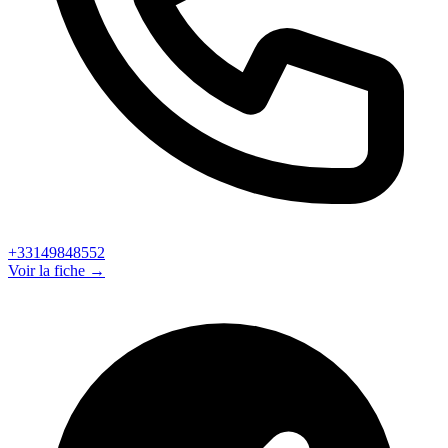
+33149848552
Voir la fiche →