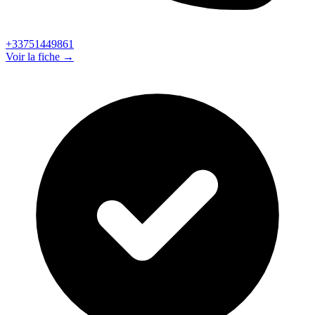
+33751449861
Voir la fiche →