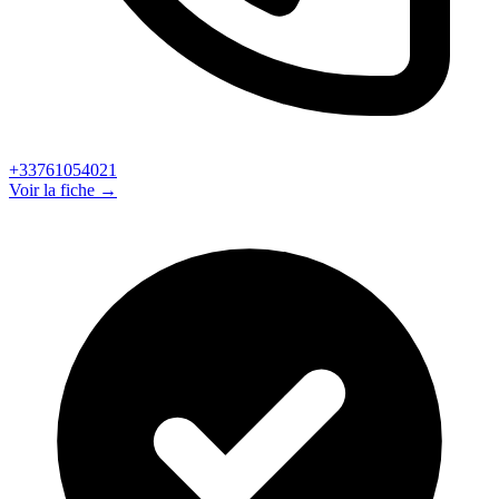
+33761054021
Voir la fiche →