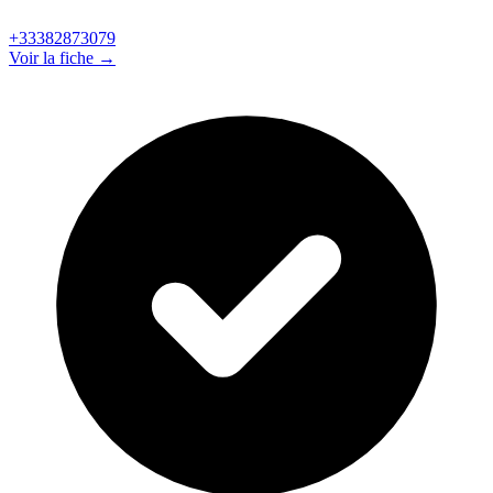
+33382873079
Voir la fiche →