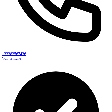
+33382567436
Voir la fiche →