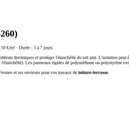
4260)
150 €/m² · Durée : 3 à 7 jours
rditions thermiques et protéger l'étanchéité du toit plat. L'isolation peut 
de l'étanchéité). Les panneaux rigides de polyuréthane ou polystyrène extr
 Fresnes et ses environs pour vos travaux de
toiture-terrasse
.