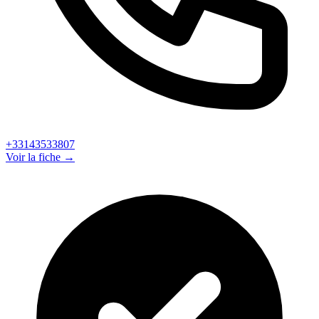
+33143533807
Voir la fiche →