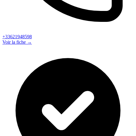
+33621948598
Voir la fiche →