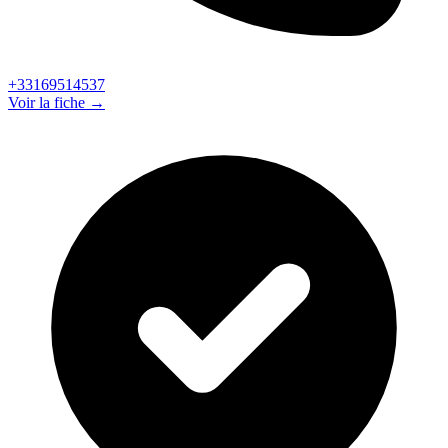
+33169514537
Voir la fiche →