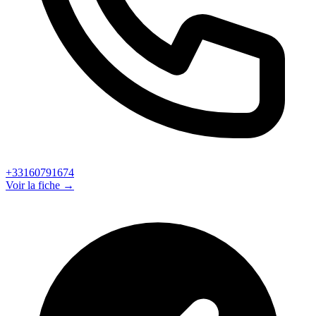
+33160791674
Voir la fiche →