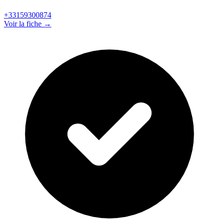
+33159300874
Voir la fiche →