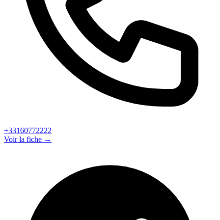
+33160772222
Voir la fiche →