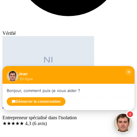
Vérifié
Jean
En ligne
Bonjour, comment puis-je vous aider ?
Neotech Isolation — Isolation des combles
Démarrer la conversation
à Fleury-Mérogis
1
Entrepreneur spécialisé dans l'isolation
★★★★
★
4,3
(6 avis)