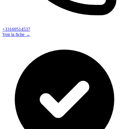
+33169514537
Voir la fiche →