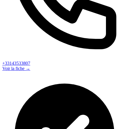
+33143533807
Voir la fiche →