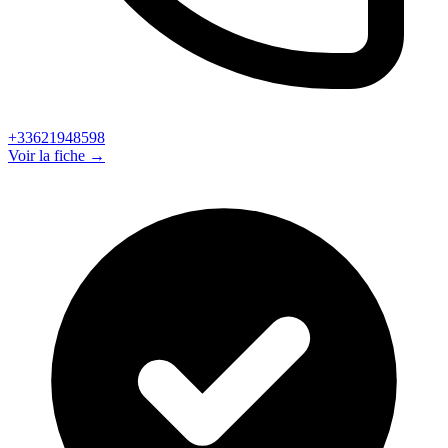
+33621948598
Voir la fiche →