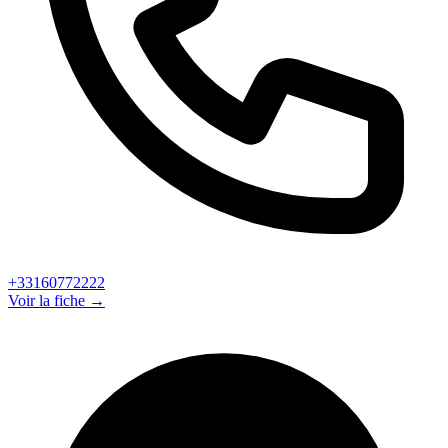
+33160772222
Voir la fiche →