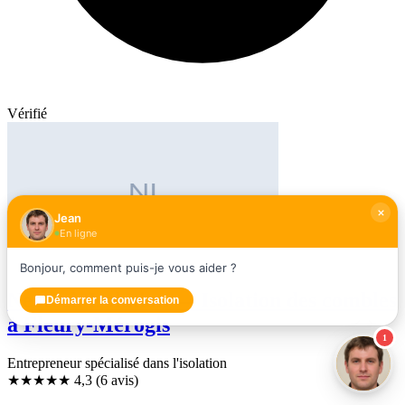
Vérifié
Jean
En ligne
Bonjour, comment puis-je vous aider ?
Neotech Isolation — Isolation des combles
Démarrer la conversation
à Fleury-Mérogis
1
Entrepreneur spécialisé dans l'isolation
★★★★
★
4,3
(6 avis)