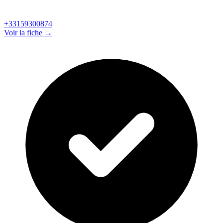
+33159300874
Voir la fiche →