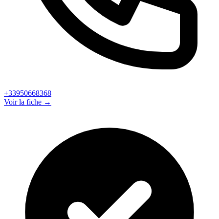
+33950668368
Voir la fiche →