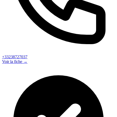
+33238727037
Voir la fiche →