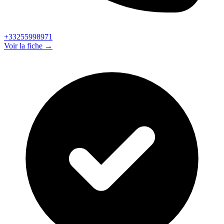
+33255998971
Voir la fiche →