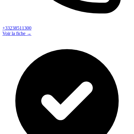
+33238511300
Voir la fiche →