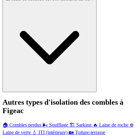
Autres types d'isolation des combles à
Figeac
🏠
Combles perdus
🌬️
Soufflage
🏗️
Sarking
🔥
Laine de roche
❄️
Laine de verre
💧
ITI (intérieure)
🏡
Toiture-terrasse