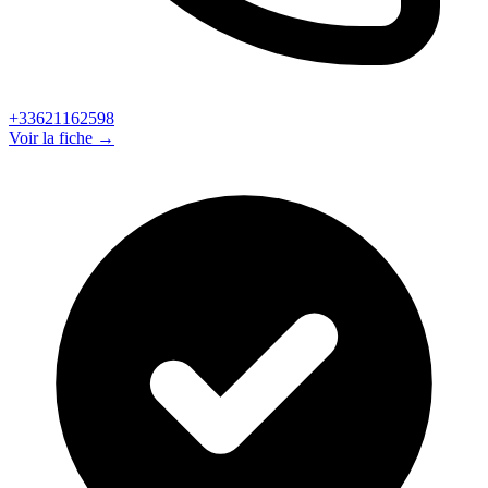
+33621162598
Voir la fiche →