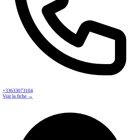
+33633073104
Voir la fiche →