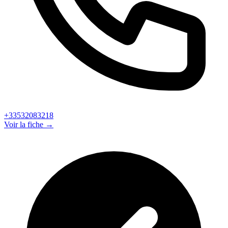
+33532083218
Voir la fiche →