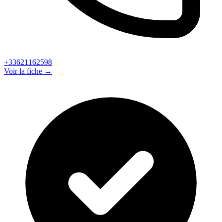
+33621162598
Voir la fiche →