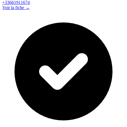
+33661911674
Voir la fiche →