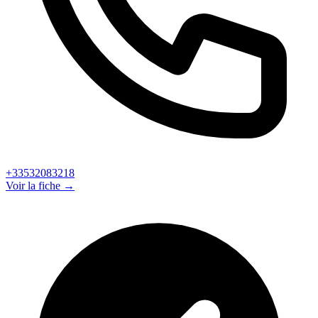
+33532083218
Voir la fiche →