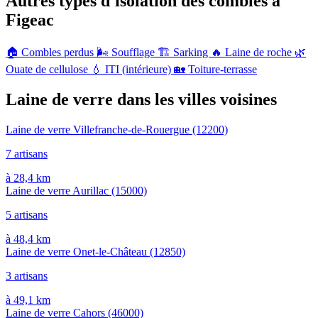
Autres types d'isolation des combles à
Figeac
🏠
Combles perdus
🌬️
Soufflage
🏗️
Sarking
🔥
Laine de roche
🌿
Ouate de cellulose
💧
ITI (intérieure)
🏡
Toiture-terrasse
Laine de verre dans les villes voisines
Laine de verre Villefranche-de-Rouergue
(12200)
7 artisans
à 28,4 km
Laine de verre Aurillac
(15000)
5 artisans
à 48,4 km
Laine de verre Onet-le-Château
(12850)
3 artisans
à 49,1 km
Laine de verre Cahors
(46000)