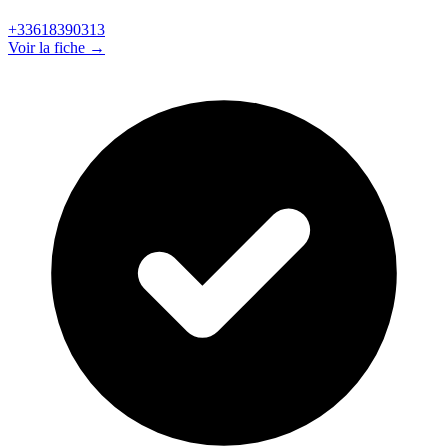
+33618390313
Voir la fiche →