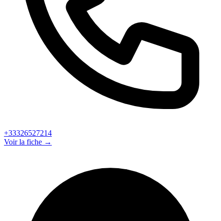
+33326527214
Voir la fiche →