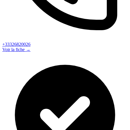
+33326820026
Voir la fiche →