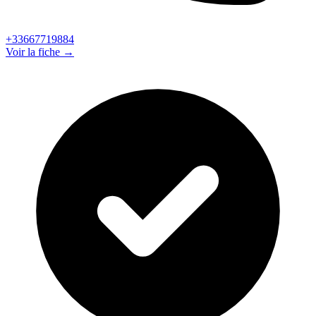
+33667719884
Voir la fiche →