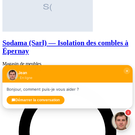
Sodama (Sarl) — Isolation des combles à
Épernay
Magasin de meubles
★★★★
★
4,3
(3 avis)
Jean
En ligne
Bonjour, comment puis-je vous aider ?
Démarrer la conversation
1