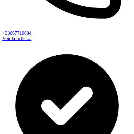
+33667719884
Voir la fiche →