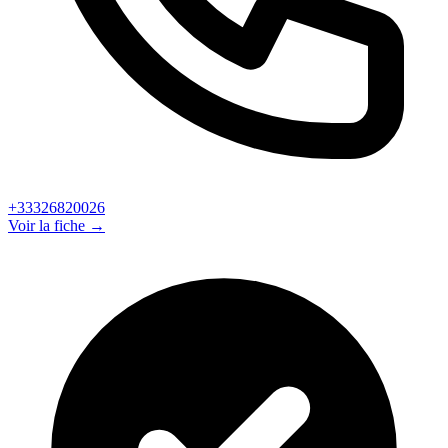
+33326820026
Voir la fiche →