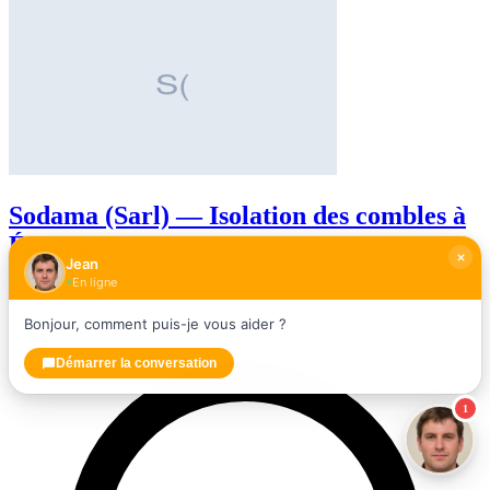
Sodama (Sarl) — Isolation des combles à
Épernay
Jean
En ligne
Magasin de meubles
★★★★
★
4,3
(3 avis)
Bonjour, comment puis-je vous aider ?
Démarrer la conversation
1