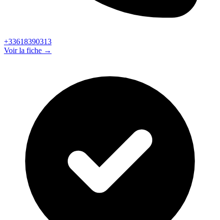
+33618390313
Voir la fiche →