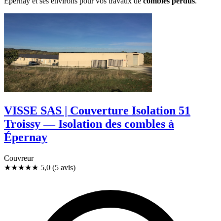
Épernay et ses environs pour vos travaux de
combles perdus
.
VISSE SAS | Couverture Isolation 51
Troissy — Isolation des combles à
Épernay
Couvreur
★★★★★
5,0
(5 avis)