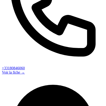
+33180846060
Voir la fiche →