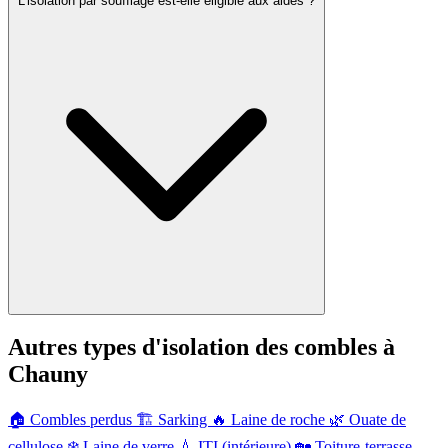
L'isolation par soufflage est-elle éligible aux aides ?
Autres types d'isolation des combles à
Chauny
🏠
Combles perdus
🏗️
Sarking
🔥
Laine de roche
🌿
Ouate de
cellulose
❄️
Laine de verre
💧
ITI (intérieure)
🏡
Toiture-terrasse