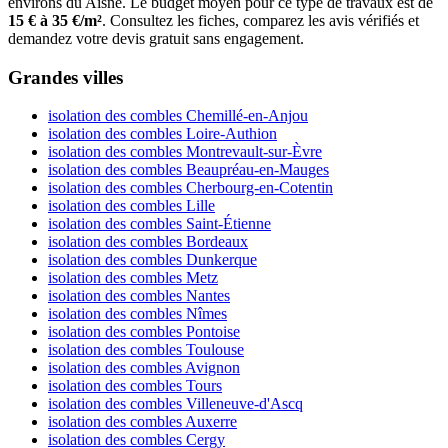
environs du Aisne. Le budget moyen pour ce type de travaux est de
15 € à 35 €/m²
. Consultez les fiches, comparez les avis vérifiés et
demandez votre devis gratuit sans engagement.
Grandes villes
isolation des combles Chemillé-en-Anjou
isolation des combles Loire-Authion
isolation des combles Montrevault-sur-Èvre
isolation des combles Beaupréau-en-Mauges
isolation des combles Cherbourg-en-Cotentin
isolation des combles Lille
isolation des combles Saint-Étienne
isolation des combles Bordeaux
isolation des combles Dunkerque
isolation des combles Metz
isolation des combles Nantes
isolation des combles Nîmes
isolation des combles Pontoise
isolation des combles Toulouse
isolation des combles Avignon
isolation des combles Tours
isolation des combles Villeneuve-d'Ascq
isolation des combles Auxerre
isolation des combles Cergy