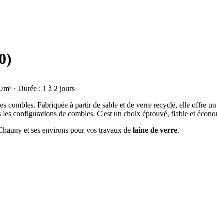
0)
€/m² · Durée : 1 à 2 jours
on des combles. Fabriquée à partir de sable et de verre recyclé, elle offre
s les configurations de combles. C'est un choix éprouvé, fiable et écon
à Chauny et ses environs pour vos travaux de
laine de verre
.