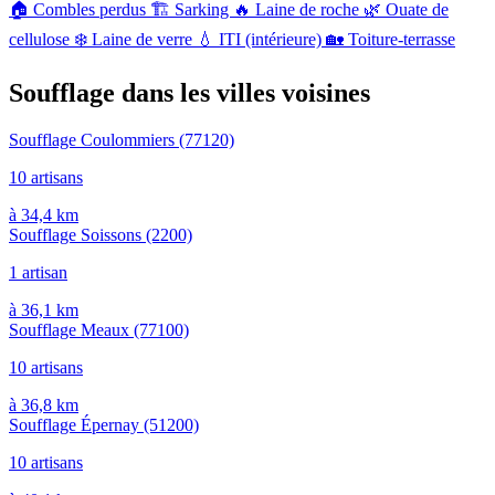
🏠
Combles perdus
🏗️
Sarking
🔥
Laine de roche
🌿
Ouate de
cellulose
❄️
Laine de verre
💧
ITI (intérieure)
🏡
Toiture-terrasse
Soufflage dans les villes voisines
Soufflage Coulommiers
(77120)
10 artisans
à 34,4 km
Soufflage Soissons
(2200)
1 artisan
à 36,1 km
Soufflage Meaux
(77100)
10 artisans
à 36,8 km
Soufflage Épernay
(51200)
10 artisans