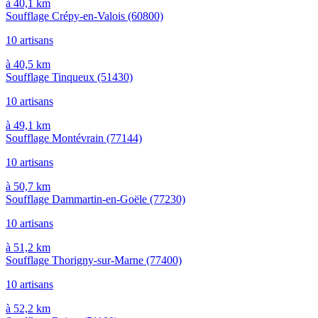
à 40,1 km
Soufflage Crépy-en-Valois
(60800)
10 artisans
à 40,5 km
Soufflage Tinqueux
(51430)
10 artisans
à 49,1 km
Soufflage Montévrain
(77144)
10 artisans
à 50,7 km
Soufflage Dammartin-en-Goële
(77230)
10 artisans
à 51,2 km
Soufflage Thorigny-sur-Marne
(77400)
10 artisans
à 52,2 km