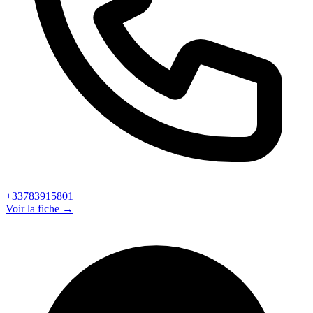
+33783915801
Voir la fiche →