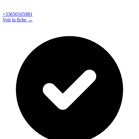
+33650165981
Voir la fiche →