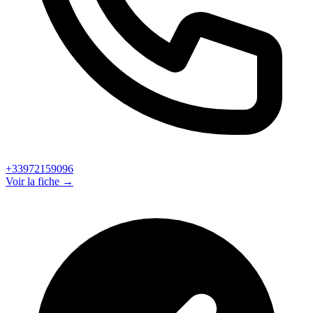
+33972159096
Voir la fiche →