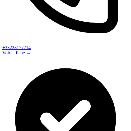
+33228177714
Voir la fiche →