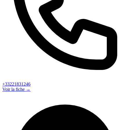
+33221831246
Voir la fiche →