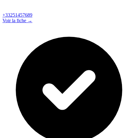
+33251457689
Voir la fiche →