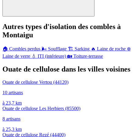
Autres types d'isolation des combles à
Montaigu
🏠
Combles perdus
🌬️
Soufflage
🏗️
Sarking
🔥
Laine de roche
❄️
Laine de verre
💧
ITI (intérieure)
🏡
Toiture-terrasse
Ouate de cellulose dans les villes voisines
Ouate de cellulose Vertou
(44120)
10 artisans
à 23,7 km
Ouate de cellulose Les Herbiers
(85500)
8 artisans
à 25,3 km
Ouate de cellulose Rezé
(44400)