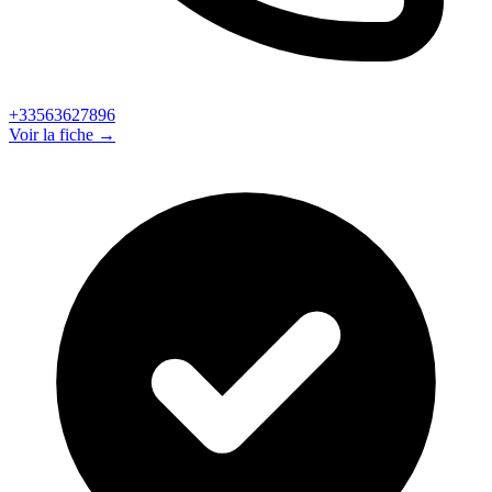
+33563627896
Voir la fiche →