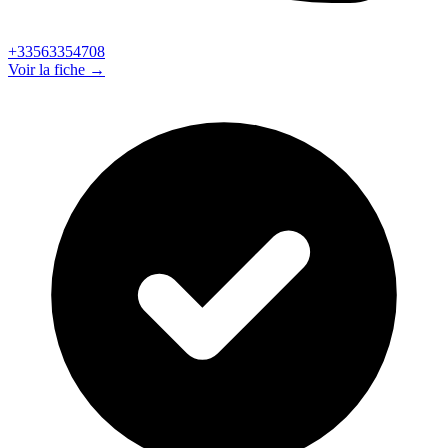
+33563354708
Voir la fiche →