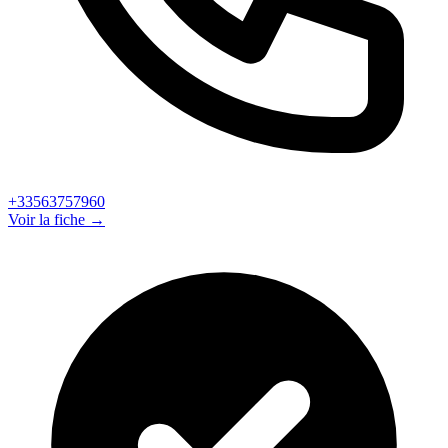
+33563757960
Voir la fiche →