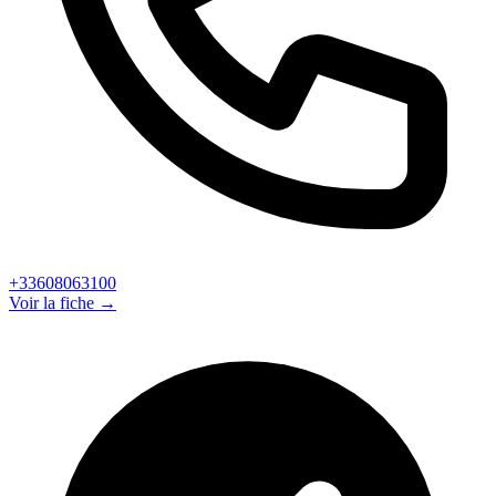
+33608063100
Voir la fiche →