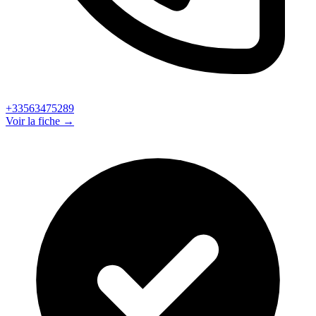
+33563475289
Voir la fiche →