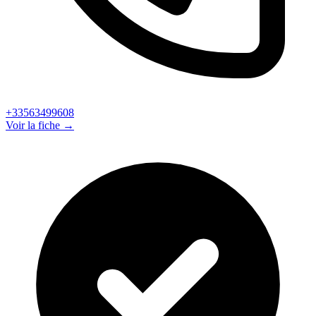
+33563499608
Voir la fiche →