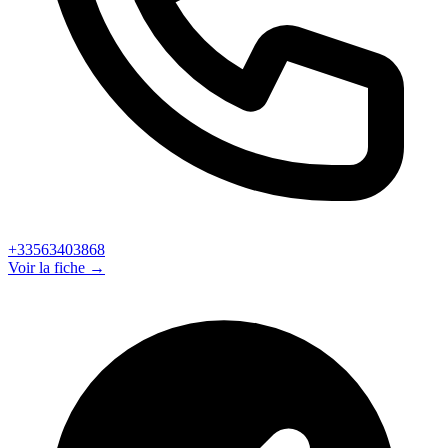
+33563403868
Voir la fiche →