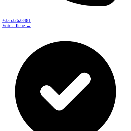
+33532628481
Voir la fiche →