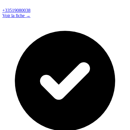
+33519080038
Voir la fiche →