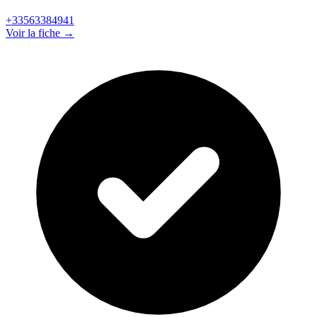
+33563384941
Voir la fiche →