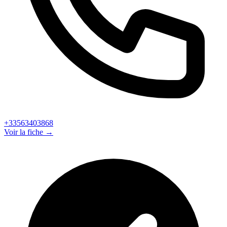
+33563403868
Voir la fiche →