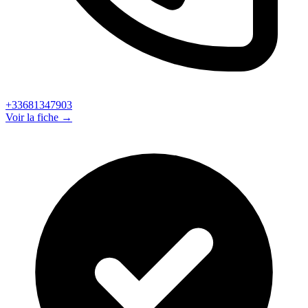
+33681347903
Voir la fiche →