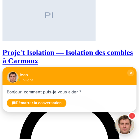
Proje't Isolation — Isolation des combles
à Carmaux
Entrepreneur
Jean
★
★
★
★
★
0,0
En ligne
Bonjour, comment puis-je vous aider ?
Démarrer la conversation
1