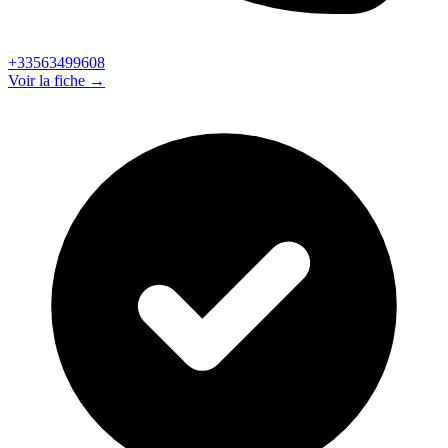
+33563499608
Voir la fiche →