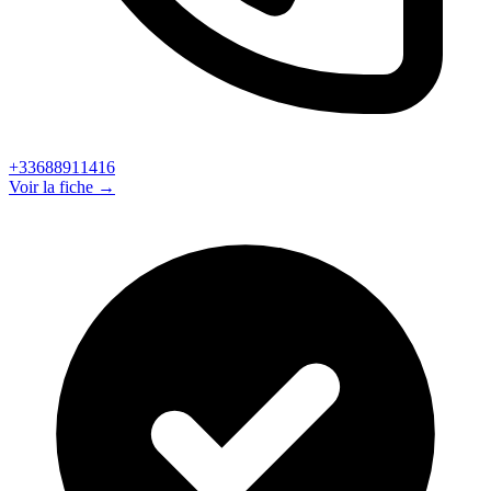
+33688911416
Voir la fiche →