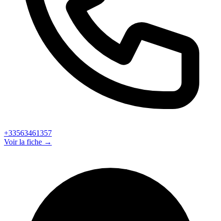
+33563461357
Voir la fiche →