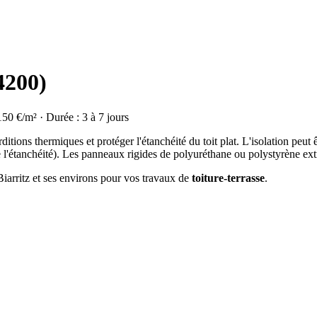
4200)
150 €/m² · Durée : 3 à 7 jours
rditions thermiques et protéger l'étanchéité du toit plat. L'isolation peut 
de l'étanchéité). Les panneaux rigides de polyuréthane ou polystyrène extr
Biarritz et ses environs pour vos travaux de
toiture-terrasse
.