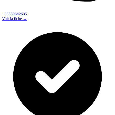
+33559642635
Voir la fiche →