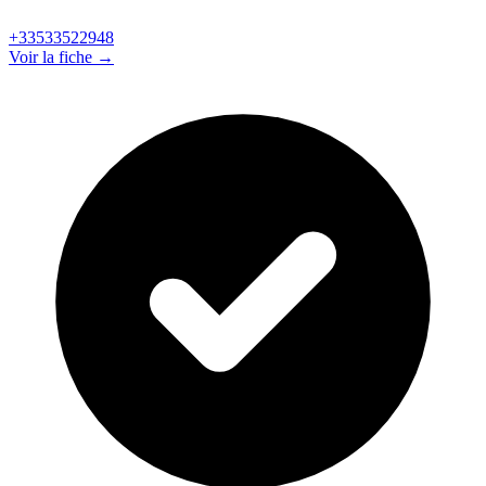
+33533522948
Voir la fiche →