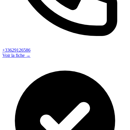
+33629126586
Voir la fiche →