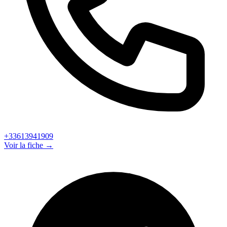
+33613941909
Voir la fiche →