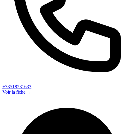
+33518231633
Voir la fiche →