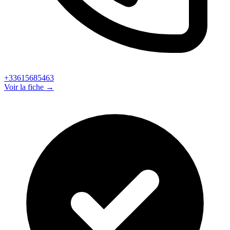
+33615685463
Voir la fiche →