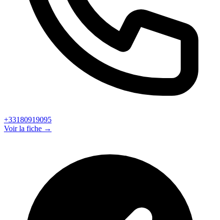
+33180919095
Voir la fiche →