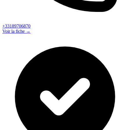
+33189706870
Voir la fiche →