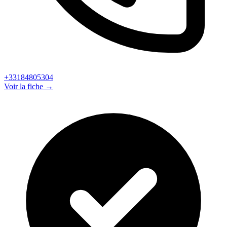
+33184805304
Voir la fiche →