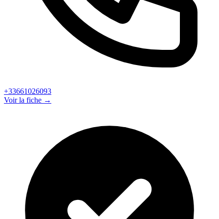
+33661026093
Voir la fiche →