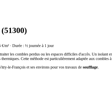
s (51300)
5 €/m² · Durée : ½ journée à 1 jour
raiter les combles perdus ou les espaces difficiles d'accès. Un isolant en
thermiques. Cette méthode est particulièrement adaptée aux combles à
 Vitry-le-François et ses environs pour vos travaux de
soufflage
.