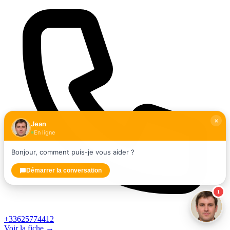
Jean
En ligne
Bonjour, comment puis-je vous aider ?
Démarrer la conversation
1
+33625774412
Voir la fiche →