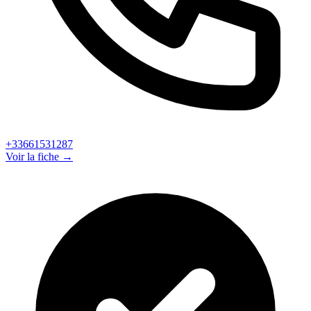
+33661531287
Voir la fiche →