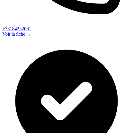
+33184232061
Voir la fiche →