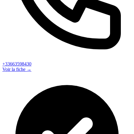
+33663598430
Voir la fiche →