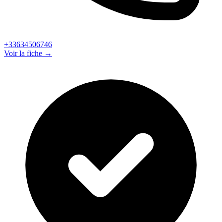
+33634506746
Voir la fiche →