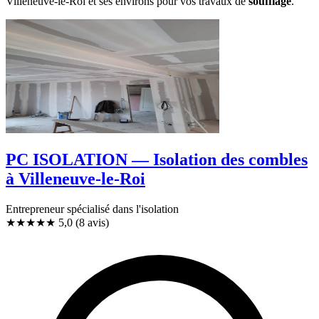
Villeneuve-le-Roi et ses environs pour vos travaux de
soufflage
.
PC ISOLATION — Isolation des combles
à Villeneuve-le-Roi
Entrepreneur spécialisé dans l'isolation
★★★★★
5,0
(8 avis)