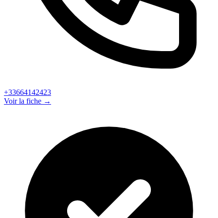
+33664142423
Voir la fiche →