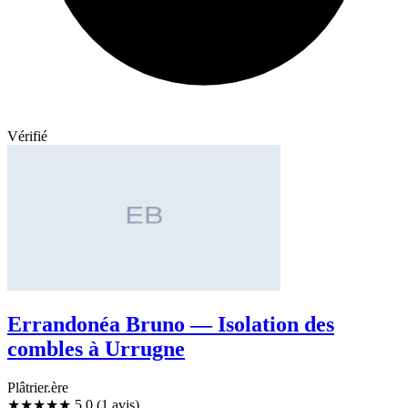
Vérifié
Errandonéa Bruno — Isolation des
combles à Urrugne
Plâtrier.ère
★★★★★
5,0
(1 avis)