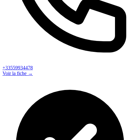
+33559934478
Voir la fiche →