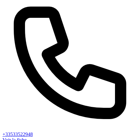
+33533522948
Voir la fiche →