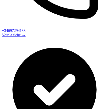
+34697294138
Voir la fiche →