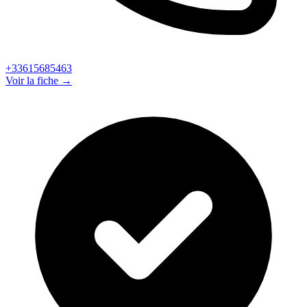
+33615685463
Voir la fiche →