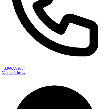
+33667719884
Voir la fiche →