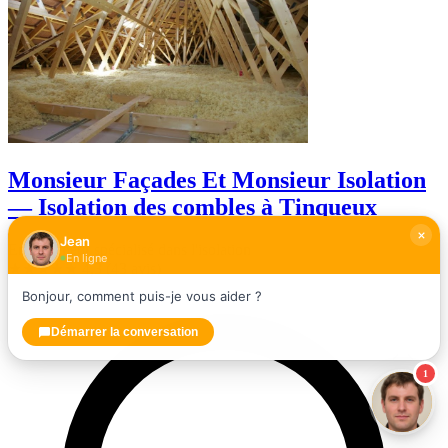
Monsieur Façades Et Monsieur Isolation
— Isolation des combles à Tinqueux
Jean
Entrepreneur spécialisé dans l'isolation
En ligne
★★★★
★
4,3
(43 avis)
Bonjour, comment puis-je vous aider ?
Démarrer la conversation
1