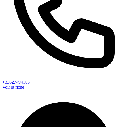
+33627494105
Voir la fiche →