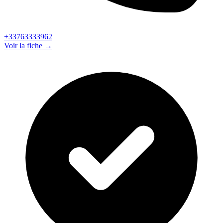
+33763333962
Voir la fiche →