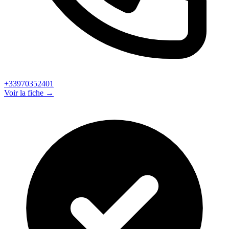
+33970352401
Voir la fiche →