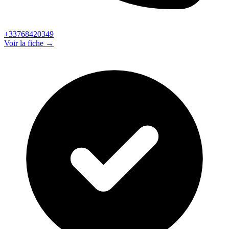
+33768420349
Voir la fiche →