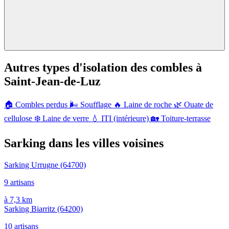
Autres types d'isolation des combles à
Saint-Jean-de-Luz
🏠
Combles perdus
🌬️
Soufflage
🔥
Laine de roche
🌿
Ouate de
cellulose
❄️
Laine de verre
💧
ITI (intérieure)
🏡
Toiture-terrasse
Sarking dans les villes voisines
Sarking Urrugne
(64700)
9 artisans
à 7,3 km
Sarking Biarritz
(64200)
10 artisans