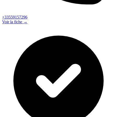
+33559157296
Voir la fiche →