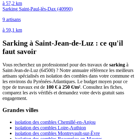
à 57,2 km
Sarking Saint-Paul-lès-Dax
(40990)
9 artisans
à 59,1 km
Sarking à Saint-Jean-de-Luz : ce qu'il
faut savoir
Vous recherchez un professionnel pour des travaux de
sarking
à
Saint-Jean-de-Luz (64500) ? Notre annuaire référence les meilleurs
artisans spécialisés en isolation des combles dans votre commune et
les environs du Pyrénées-Atlantiques. Le budget moyen pour ce
type de travaux est de
100 € à 250 €/m²
. Consultez les fiches,
comparez les avis vérifiés et demandez votre devis gratuit sans
engagement.
Grandes villes
isolation des combles Chemillé-en-Anjou
isolation des combles Loire-Authion
isolation des combles Montrevault-sur-Èvre
isolation des combles Beaupréau-en-Mauges