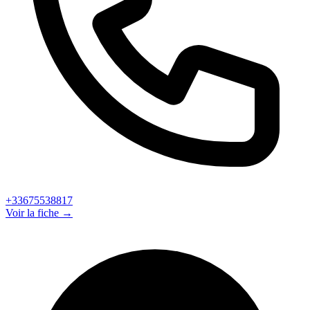
+33675538817
Voir la fiche →