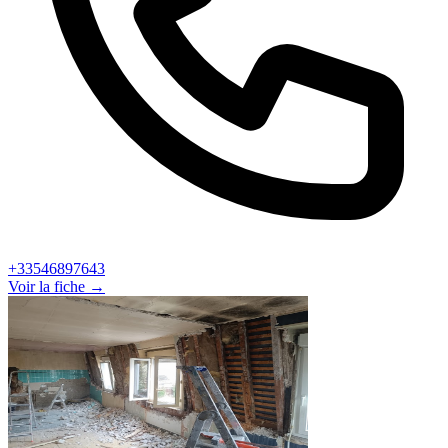
+33546897643
Voir la fiche →