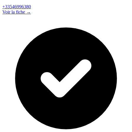
+33546996380
Voir la fiche →