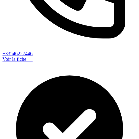
+33546227446
Voir la fiche →