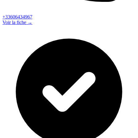
+33606434967
Voir la fiche →