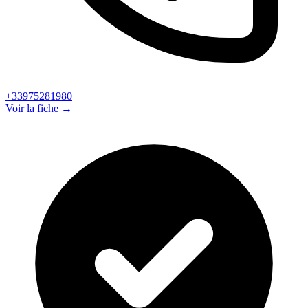
+33975281980
Voir la fiche →