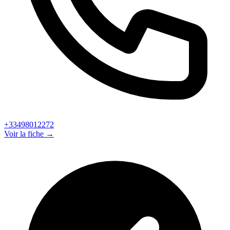
+33498012272
Voir la fiche →