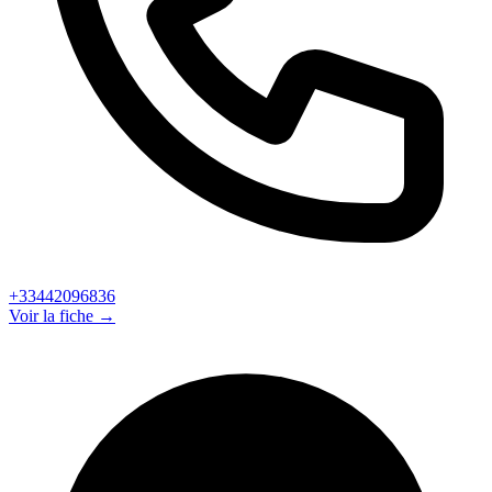
+33442096836
Voir la fiche →