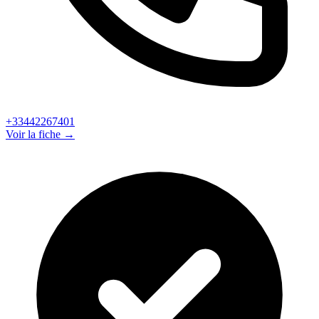
+33442267401
Voir la fiche →