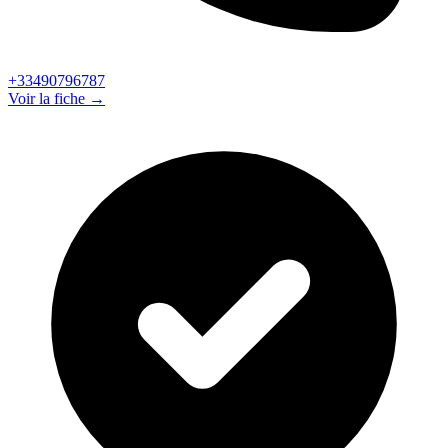
+33490796787
Voir la fiche →