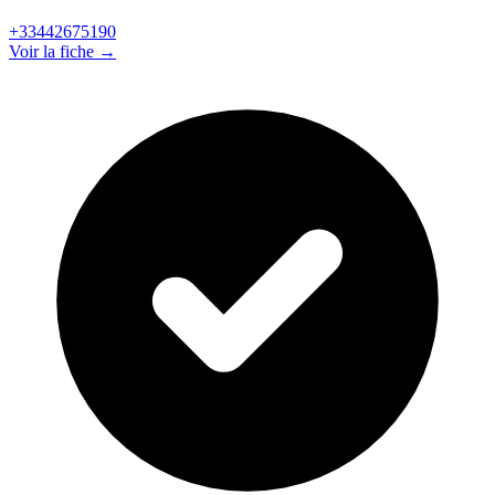
+33442675190
Voir la fiche →