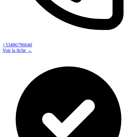
+33486796040
Voir la fiche →