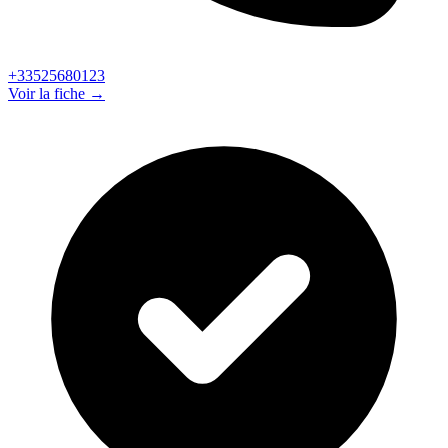
+33525680123
Voir la fiche →