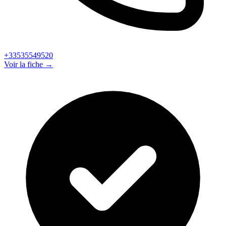
+33535549520
Voir la fiche →