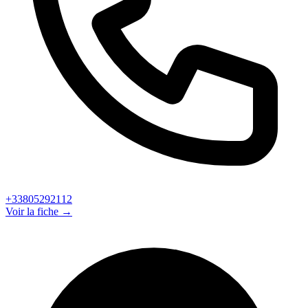
+33805292112
Voir la fiche →