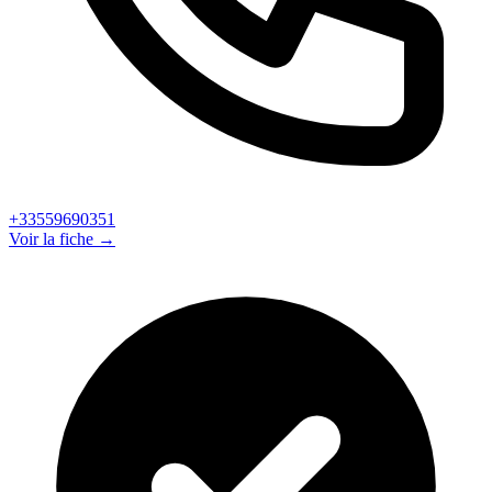
+33559690351
Voir la fiche →