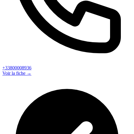
+33800008936
Voir la fiche →