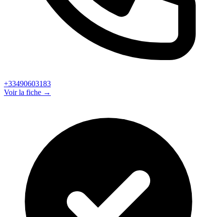
+33490603183
Voir la fiche →