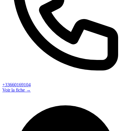
+33660169104
Voir la fiche →