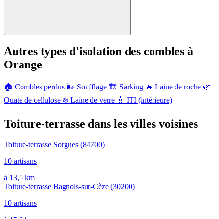
Autres types d'isolation des combles à
Orange
🏠
Combles perdus
🌬️
Soufflage
🏗️
Sarking
🔥
Laine de roche
🌿
Ouate de cellulose
❄️
Laine de verre
💧
ITI (intérieure)
Toiture-terrasse dans les villes voisines
Toiture-terrasse Sorgues
(84700)
10 artisans
à 13,5 km
Toiture-terrasse Bagnols-sur-Cèze
(30200)
10 artisans