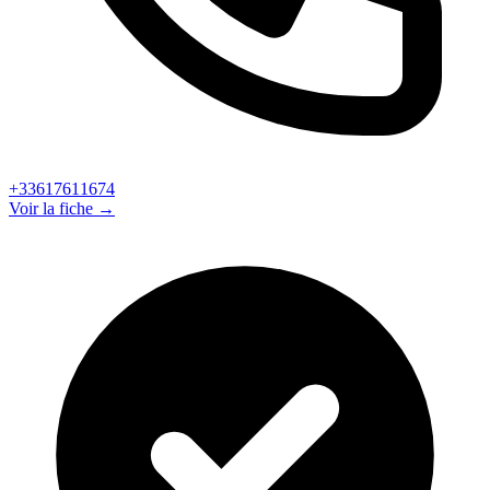
+33617611674
Voir la fiche →