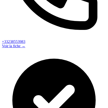
+33238553983
Voir la fiche →