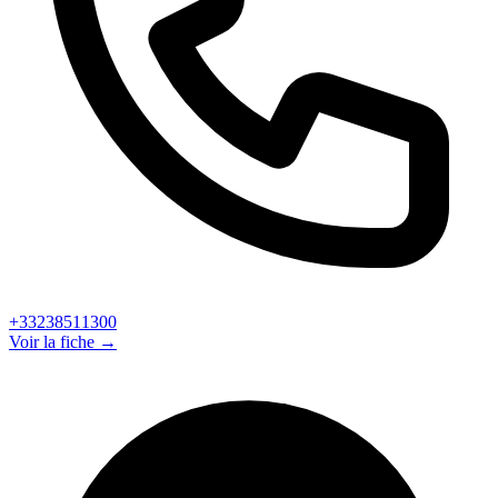
+33238511300
Voir la fiche →