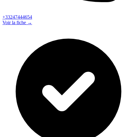
+33247444654
Voir la fiche →