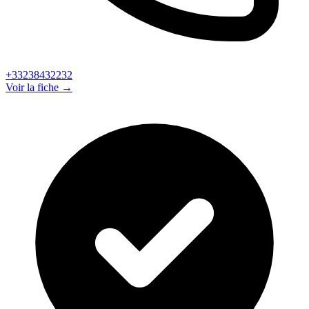
+33238432232
Voir la fiche →