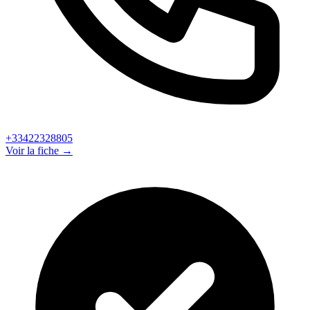
+33422328805
Voir la fiche →