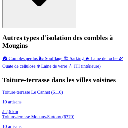
Autres types d'isolation des combles à
Mougins
🏠
Combles perdus
🌬️
Soufflage
🏗️
Sarking
🔥
Laine de roche
🌿
Ouate de cellulose
❄️
Laine de verre
💧
ITI (intérieure)
Toiture-terrasse dans les villes voisines
Toiture-terrasse Le Cannet
(6110)
10 artisans
à 2,6 km
Toiture-terrasse Mouans-Sartoux
(6370)
10 artisans