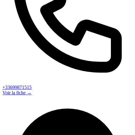
+33699871515
Voir la fiche →