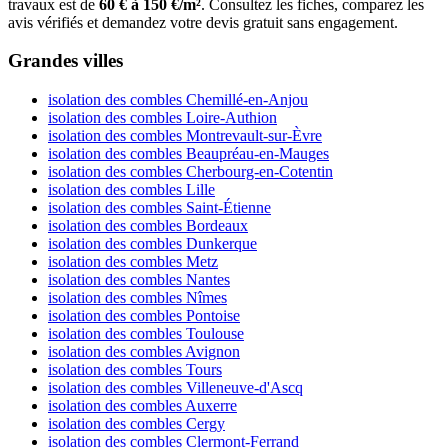
travaux est de
60 € à 150 €/m²
. Consultez les fiches, comparez les
avis vérifiés et demandez votre devis gratuit sans engagement.
Grandes villes
isolation des combles Chemillé-en-Anjou
isolation des combles Loire-Authion
isolation des combles Montrevault-sur-Èvre
isolation des combles Beaupréau-en-Mauges
isolation des combles Cherbourg-en-Cotentin
isolation des combles Lille
isolation des combles Saint-Étienne
isolation des combles Bordeaux
isolation des combles Dunkerque
isolation des combles Metz
isolation des combles Nantes
isolation des combles Nîmes
isolation des combles Pontoise
isolation des combles Toulouse
isolation des combles Avignon
isolation des combles Tours
isolation des combles Villeneuve-d'Ascq
isolation des combles Auxerre
isolation des combles Cergy
isolation des combles Clermont-Ferrand