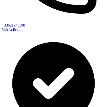
+33621948598
Voir la fiche →