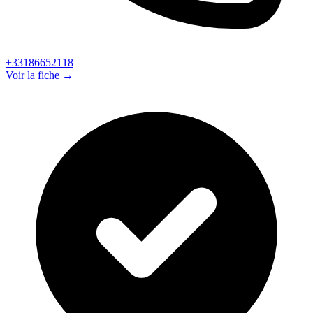
+33186652118
Voir la fiche →