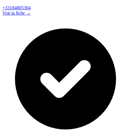
+33184805304
Voir la fiche →