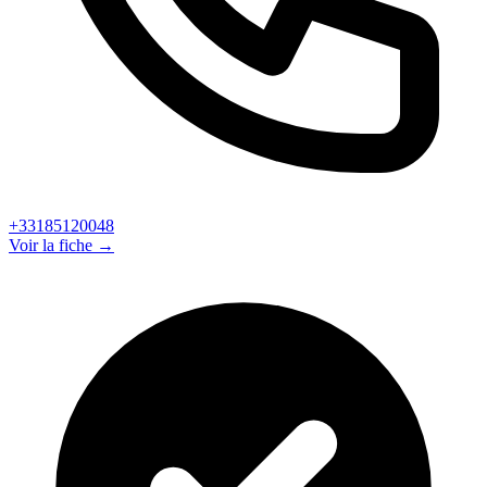
+33185120048
Voir la fiche →