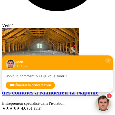
Vérifié
Jean
En ligne
Bonjour, comment puis-je vous aider ?
Isoltoit Nice - Isolation Combles -
Panneaux Photovoltaïques — Isolation
Démarrer la conversation
des combles à Mandelieu-la-Napoule
1
Entrepreneur spécialisé dans l'isolation
★★★★★
4,6
(51 avis)