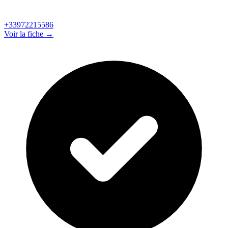
+33972215586
Voir la fiche →