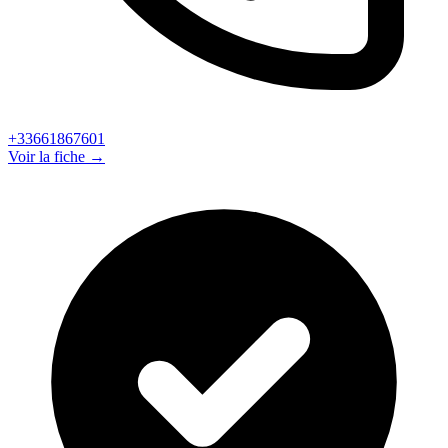
+33661867601
Voir la fiche →