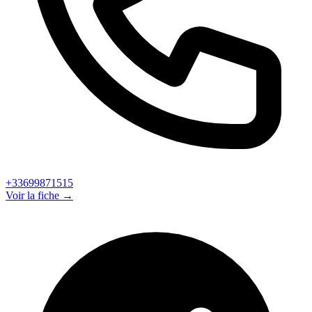
+33699871515
Voir la fiche →