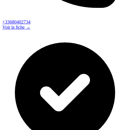
+33680402734
Voir la fiche →