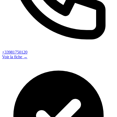
+33981750120
Voir la fiche →