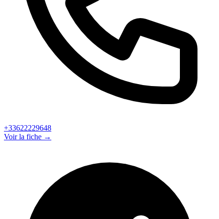
+33622229648
Voir la fiche →