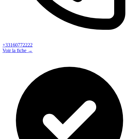
+33160772222
Voir la fiche →