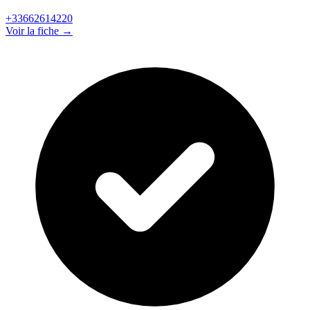
+33662614220
Voir la fiche →