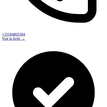
+33184805304
Voir la fiche →