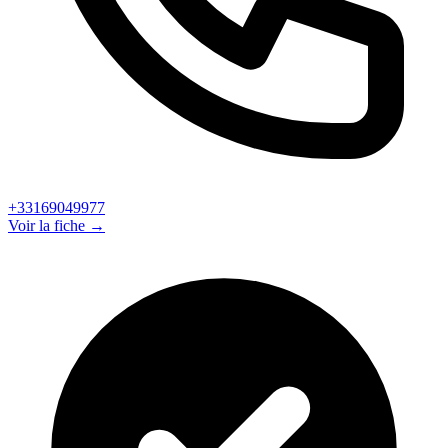
+33169049977
Voir la fiche →