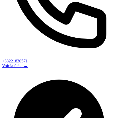
+33221830571
Voir la fiche →