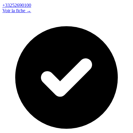
+33252690100
Voir la fiche →