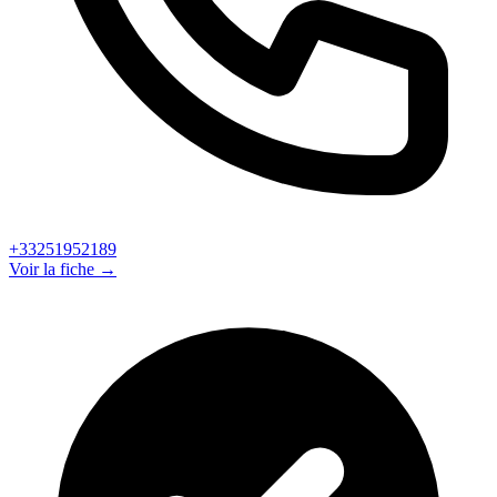
+33251952189
Voir la fiche →