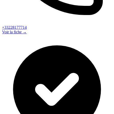
+33228177714
Voir la fiche →