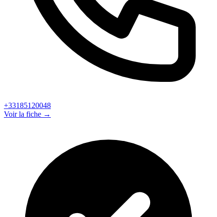
+33185120048
Voir la fiche →