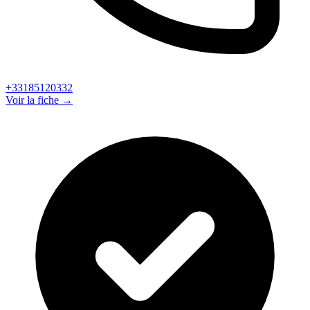
+33185120332
Voir la fiche →