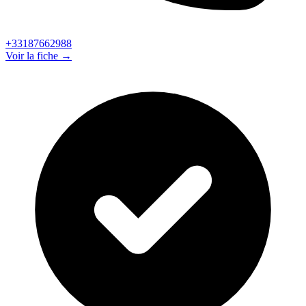
+33187662988
Voir la fiche →