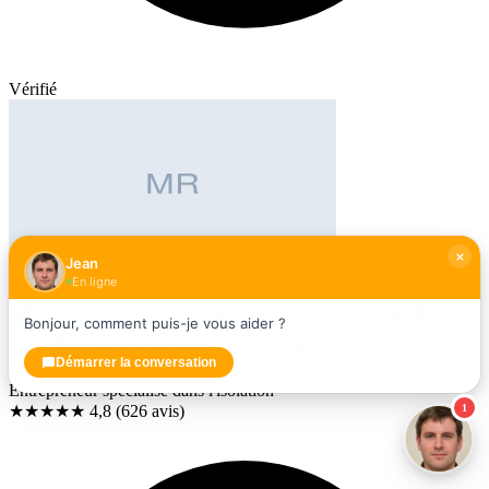
Vérifié
Jean
En ligne
MIEUX RENOVER 91 — Isolation des
Bonjour, comment puis-je vous aider ?
combles à Juvisy-sur-Orge
Démarrer la conversation
Entrepreneur spécialisé dans l'isolation
1
★★★★★
4,8
(626 avis)