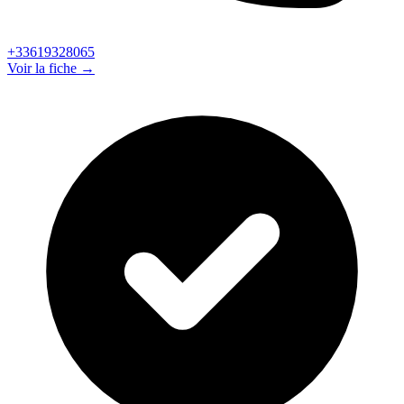
+33619328065
Voir la fiche →