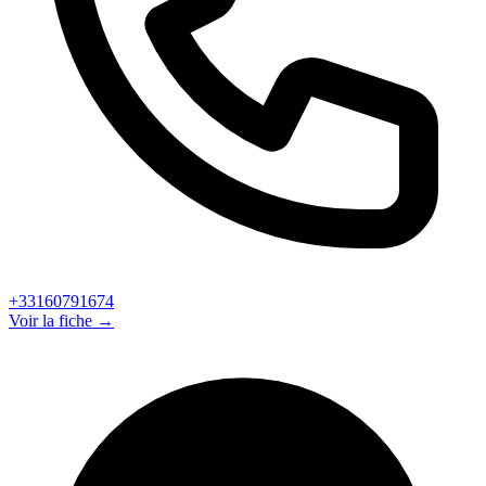
+33160791674
Voir la fiche →