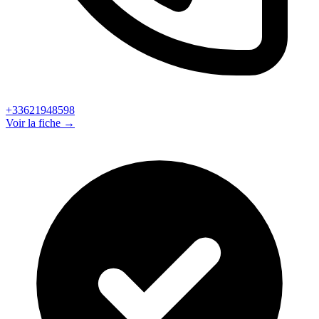
+33621948598
Voir la fiche →