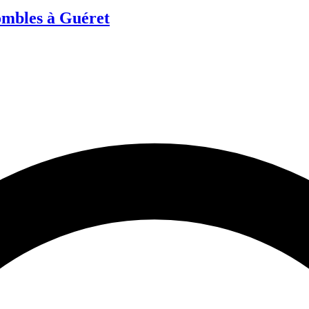
ombles à Guéret