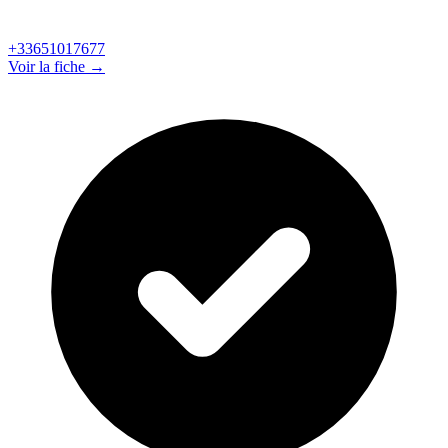
+33651017677
Voir la fiche →