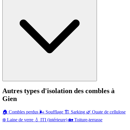
Autres types d'isolation des combles à
Gien
🏠
Combles perdus
🌬️
Soufflage
🏗️
Sarking
🌿
Ouate de cellulose
❄️
Laine de verre
💧
ITI (intérieure)
🏡
Toiture-terrasse