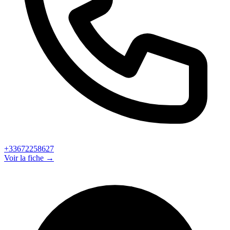
+33672258627
Voir la fiche →