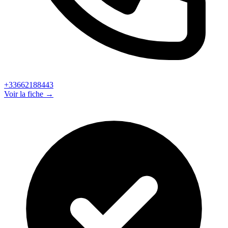
+33662188443
Voir la fiche →