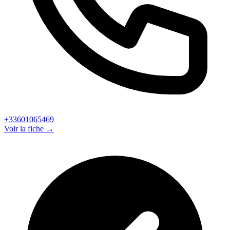
+33601065469
Voir la fiche →