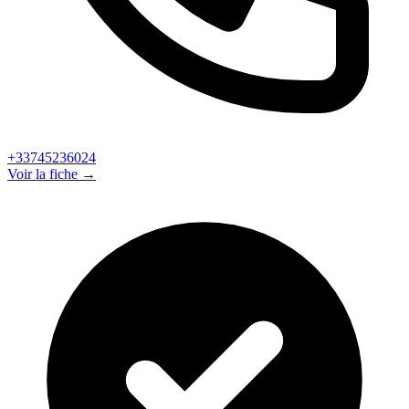
+33745236024
Voir la fiche →