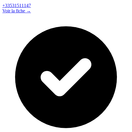
+33531511147
Voir la fiche →