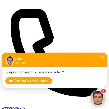
Jean
En ligne
Bonjour, comment puis-je vous aider ?
Démarrer la conversation
1
+33563403868