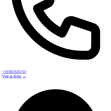
+33563345153
Voir la fiche →