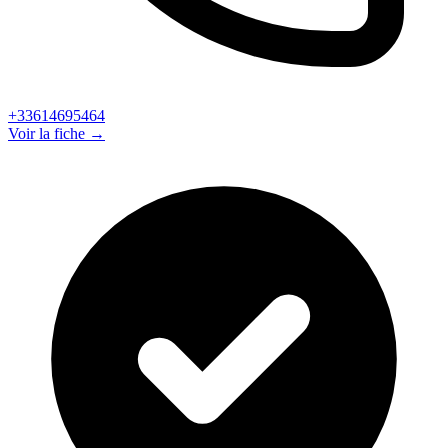
+33614695464
Voir la fiche →