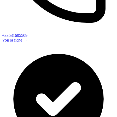
+33531605509
Voir la fiche →