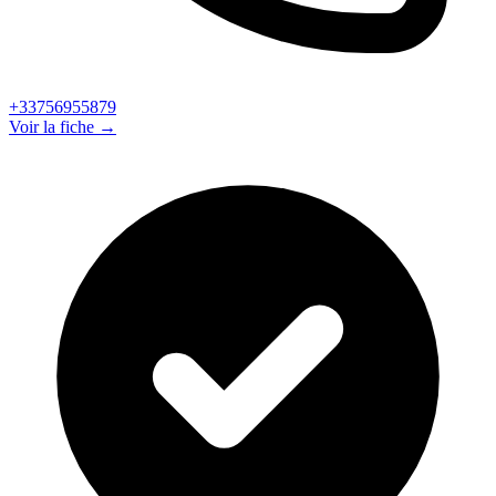
+33756955879
Voir la fiche →