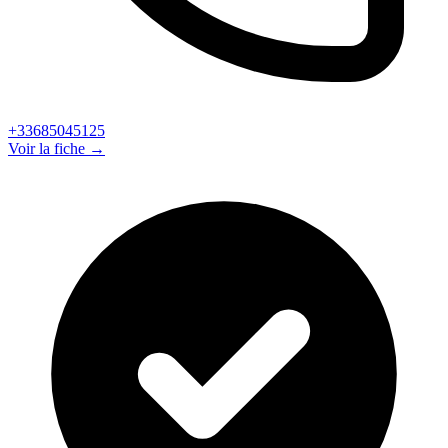
+33685045125
Voir la fiche →