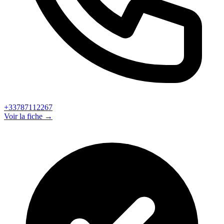
+33787112267
Voir la fiche →