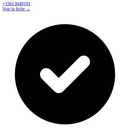
+33613649191
Voir la fiche →