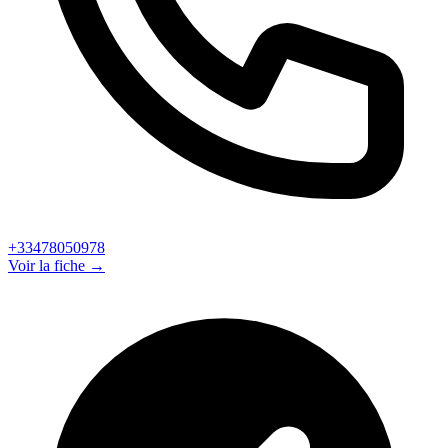
+33478050978
Voir la fiche →