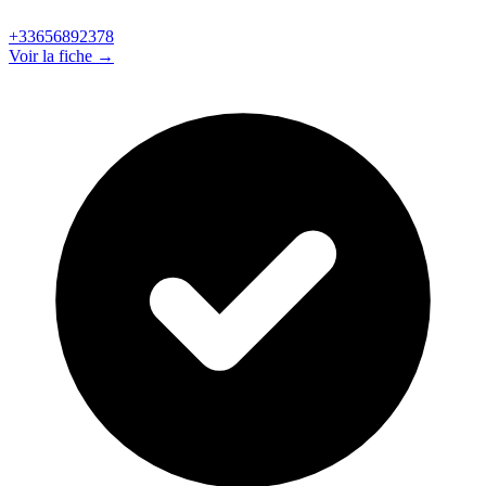
+33656892378
Voir la fiche →