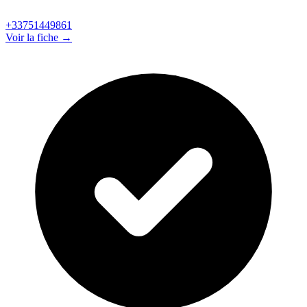
+33751449861
Voir la fiche →