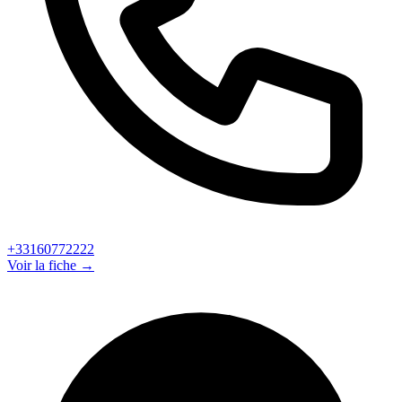
+33160772222
Voir la fiche →