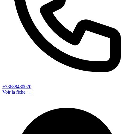
+33688480070
Voir la fiche →