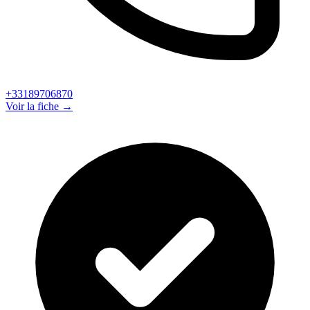
+33189706870
Voir la fiche →