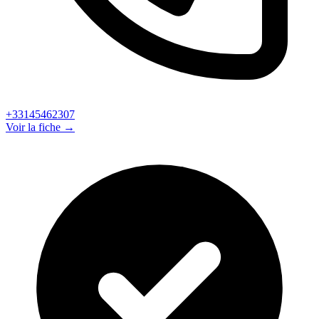
+33145462307
Voir la fiche →