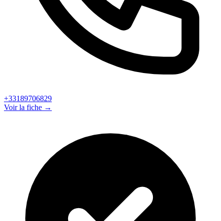
+33189706829
Voir la fiche →