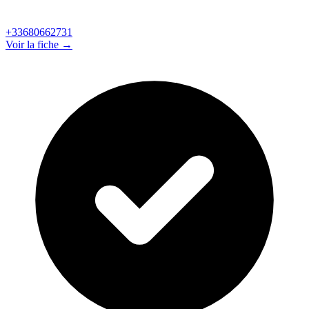
+33680662731
Voir la fiche →