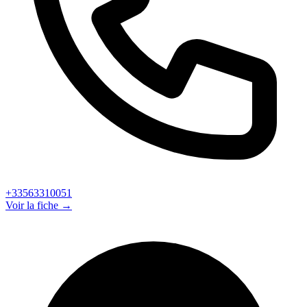
+33563310051
Voir la fiche →