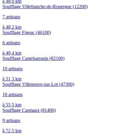
à 48,0 km
Soufflage Villefranche-de-Rouergue
(12200)
7 artisans
à 48,2 km
Soufflage Figeac
(46100)
6 artisans
à 49,4 km
Soufflage Castelsarrasin
(82100)
10 artisans
à 51,3 km
Soufflage Villeneuve-sur-Lot
(47300)
10 artisans
à 55,5 km
Soufflage Carmaux
(81400)
9 artisans
à 72,5 km