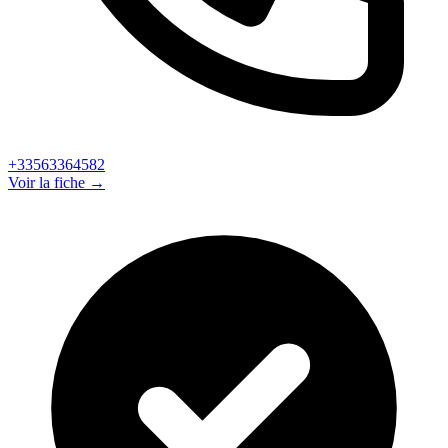
+33563364582
Voir la fiche →