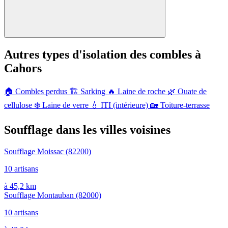
Autres types d'isolation des combles à
Cahors
🏠
Combles perdus
🏗️
Sarking
🔥
Laine de roche
🌿
Ouate de
cellulose
❄️
Laine de verre
💧
ITI (intérieure)
🏡
Toiture-terrasse
Soufflage dans les villes voisines
Soufflage Moissac
(82200)
10 artisans
à 45,2 km
Soufflage Montauban
(82000)
10 artisans