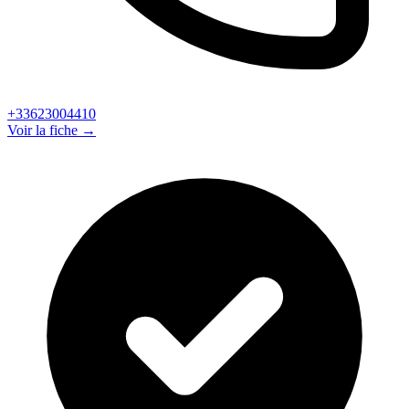
+33623004410
Voir la fiche →