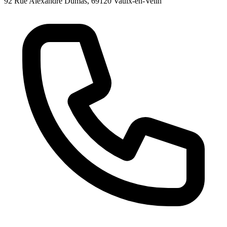
92 Rue Alexandre Dumas, 69120 Vaulx-en-Velin