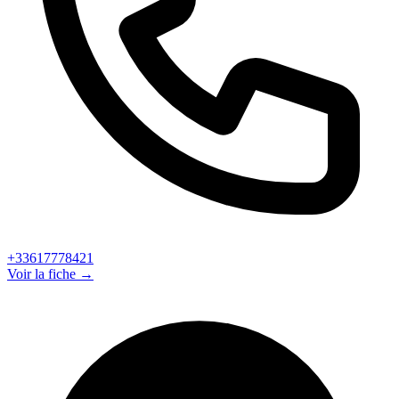
+33617778421
Voir la fiche →