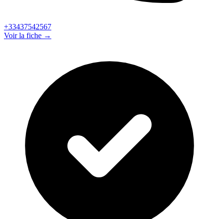
+33437542567
Voir la fiche →