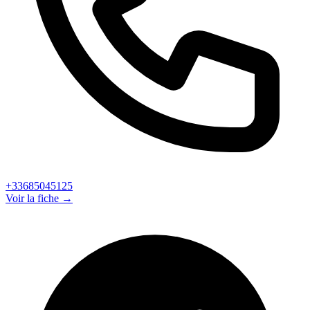
+33685045125
Voir la fiche →