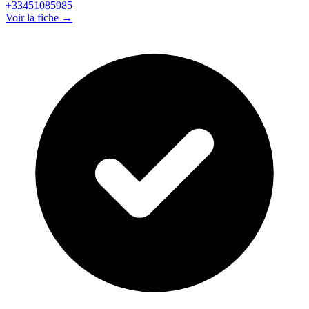
+33451085985
Voir la fiche →