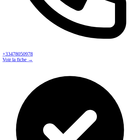
+33478050978
Voir la fiche →