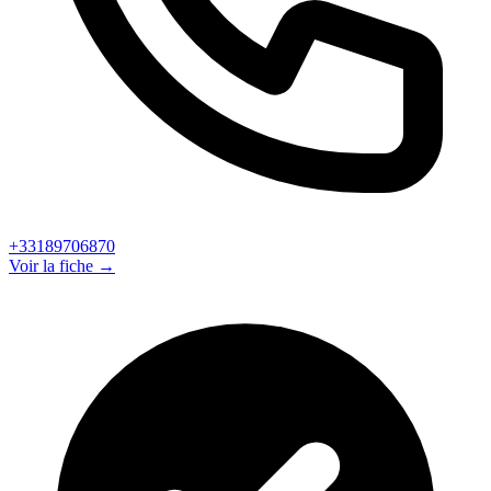
+33189706870
Voir la fiche →