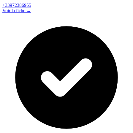
+33972386955
Voir la fiche →