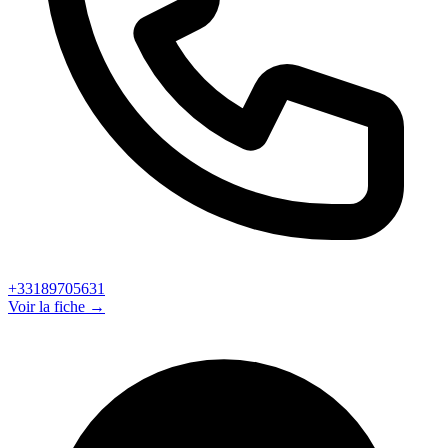
+33189705631
Voir la fiche →