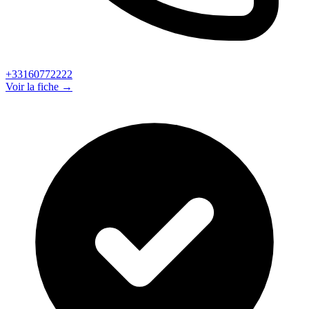
+33160772222
Voir la fiche →